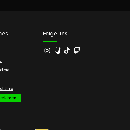
hes
Folge uns
z
tlinie
htlinie
 erklären