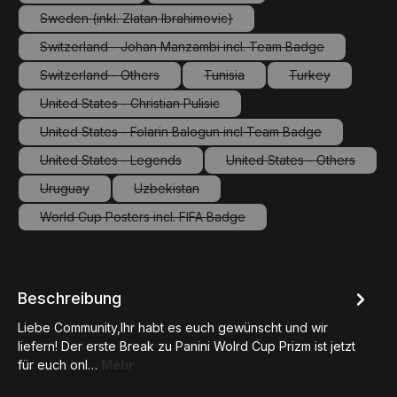
(Diese Option ist zurzeit nicht verfügbar.)
(Diese Option ist zurzeit nicht verfüg
Sweden (inkl. Zlatan Ibrahimovic)
(Diese Option ist zurzeit nicht verfügbar.)
Switzerland - Johan Manzambi incl. Team Badge
(Diese Option ist zurzeit nicht verfügbar.)
Switzerland - Others
Tunisia
Turkey
(Diese Option ist zurzeit nicht verfügbar.)
(Diese Option ist zurzeit nicht ve
(Diese Option ist
United States - Christian Pulisic
(Diese Option ist zurzeit nicht verfügbar.)
United States - Folarin Balogun incl Team Badge
(Diese Option ist zurzeit nicht verfügbar.)
United States - Legends
United States - Others
(Diese Option ist zurzeit nicht verfügbar.)
(Diese Option ist zur
Uruguay
Uzbekistan
(Diese Option ist zurzeit nicht verfügbar.)
(Diese Option ist zurzeit nicht verfügbar.)
World Cup Posters incl. FIFA Badge
(Diese Option ist zurzeit nicht verfügbar.)
Beschreibung
Liebe Community,Ihr habt es euch gewünscht und wir
liefern! Der erste Break zu Panini Wolrd Cup Prizm ist jetzt
für euch onl…
Mehr