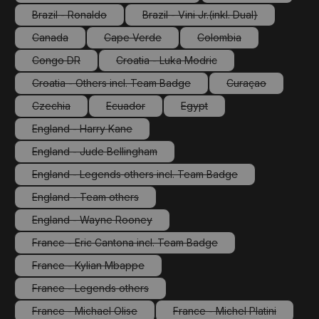
(Diese Option ist zurzeit nicht verfügbar.)
(Diese Option ist 
Brazil - Ronaldo
Brazil - Vini Jr.(inkl. Dual)
(Diese Option ist zurzeit nicht verfügbar.)
(Diese Option ist zurzeit nic
Canada
Cape Verde
Colombia
(Diese Option ist zurzeit nicht verfügbar.)
(Diese Option ist zurzeit nicht verfügbar.)
(Diese Option ist zurzeit
Congo DR
Croatia - Luka Modric
(Diese Option ist zurzeit nicht verfügbar.)
(Diese Option ist zurzeit nicht verfüg
Croatia - Others incl. Team Badge
Curaçao
(Diese Option ist zurzeit nicht verfügbar.)
(Diese Option ist 
Czechia
Ecuador
Egypt
(Diese Option ist zurzeit nicht verfügbar.)
(Diese Option ist zurzeit nicht verfügbar.)
(Diese Option ist zurzeit nicht
England - Harry Kane
(Diese Option ist zurzeit nicht verfügbar.)
England - Jude Bellingham
(Diese Option ist zurzeit nicht verfügbar.)
England - Legends others incl. Team Badge
(Diese Option ist zurzeit nicht verfügbar.)
England - Team others
(Diese Option ist zurzeit nicht verfügbar.)
England - Wayne Rooney
(Diese Option ist zurzeit nicht verfügbar.)
France - Eric Cantona incl. Team Badge
(Diese Option ist zurzeit nicht verfügbar.)
France - Kylian Mbappe
(Diese Option ist zurzeit nicht verfügbar.)
France - Legends others
(Diese Option ist zurzeit nicht verfügbar.)
France - Michael Olise
France - Michel Platini