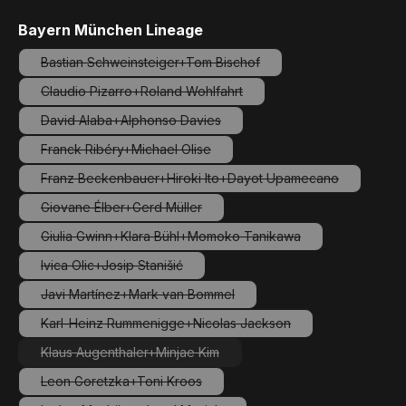
auswählen
Bayern München Lineage
Bastian Schweinsteiger+Tom Bischof
(Diese Option ist zurzeit nicht verfügbar.)
Claudio Pizarro+Roland Wohlfahrt
(Diese Option ist zurzeit nicht verfügbar.)
David Alaba+Alphonso Davies
(Diese Option ist zurzeit nicht verfügbar.)
Franck Ribéry+Michael Olise
(Diese Option ist zurzeit nicht verfügbar.)
Franz Beckenbauer+Hiroki Ito+Dayot Upamecano
(Diese Option ist zurzeit nicht verfügbar.
Giovane Élber+Gerd Müller
(Diese Option ist zurzeit nicht verfügbar.)
Giulia Gwinn+Klara Bühl+Momoko Tanikawa
(Diese Option ist zurzeit nicht verfügbar.)
Ivica Olic+Josip Stanišić
(Diese Option ist zurzeit nicht verfügbar.)
Javi Martínez+Mark van Bommel
(Diese Option ist zurzeit nicht verfügbar.)
Karl-Heinz Rummenigge+Nicolas Jackson
(Diese Option ist zurzeit nicht verfügbar.)
Klaus Augenthaler+Minjae Kim
(Diese Option ist zurzeit nicht verfügbar.)
Leon Goretzka+Toni Kroos
(Diese Option ist zurzeit nicht verfügbar.)