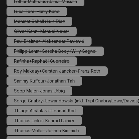
Lothar Matthäus+Jamal Musiala
(Diese Option ist zurzeit nicht verfügbar.)
Luca Toni+Harry Kane
(Diese Option ist zurzeit nicht verfügbar.)
Mehmet Scholl+Luis Díaz
(Diese Option ist zurzeit nicht verfügbar.)
Oliver Kahn+Manuel Neuer
(Diese Option ist zurzeit nicht verfügbar.)
Paul Breitner+Aleksandar Pavlović
(Diese Option ist zurzeit nicht verfügbar.)
Philipp Lahm+Sascha Boey+Willy Sagnol
(Diese Option ist zurzeit nicht verfügbar.)
Rafinha+Raphaël Guerreiro
(Diese Option ist zurzeit nicht verfügbar.)
Roy Makaay+Carsten Jancker+Franz Roth
(Diese Option ist zurzeit nicht verfügbar.)
Sammy Kuffour+Jonathan Tah
(Diese Option ist zurzeit nicht verfügbar.)
Sepp Maier+Jonas Urbig
(Diese Option ist zurzeit nicht verfügbar.)
Serge Gnabry+Lewandowski (inkl. Tripl Gnabry/Lewa/Davies
(Diese Option ist zurzeit nicht ver
Thiago Alcântara+Lennart Karl
(Diese Option ist zurzeit nicht verfügbar.)
Thomas Linke+Konrad Laimer
(Diese Option ist zurzeit nicht verfügbar.)
Thomas Müller+Joshua Kimmich
(Diese Option ist zurzeit nicht verfügbar.)