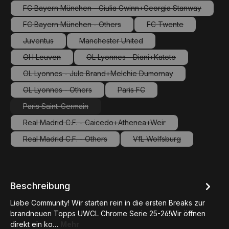
FC Bayern München - Giulia Gwinn+Georgia Stanway
(Diese Option ist zurzeit nicht verfügba
FC Bayern München - Others
FC Twente
(Diese Option ist zurzeit nicht verfügbar.)
(Diese Option ist zurz
Juventus
Manchester United
(Diese Option ist zurzeit nicht verfügbar.)
(Diese Option ist zurzeit nicht verfügbar
OH Leuven
OL Lyonnes - Diani+Katoto
(Diese Option ist zurzeit nicht verfügbar.)
(Diese Option ist zurzeit nicht ve
OL Lyonnes - Jule Brand+Melchie Dumornay
(Diese Option ist zurzeit nicht verfügbar.)
OL Lyonnes - Others
Paris FC
(Diese Option ist zurzeit nicht verfügbar.)
(Diese Option ist zurzeit nicht ve
Paris Saint-Germain
(Diese Option ist zurzeit nicht verfügbar.)
Real Madrid C.F. - Caicedo+Athenea+Weir
(Diese Option ist zurzeit nicht verfügbar.)
Real Madrid C.F. - Others
VfL Wolfsburg
(Diese Option ist zurzeit nicht verfügbar.)
(Diese Option ist zurzeit
Beschreibung
Liebe Community! Wir starten rein in die ersten Breaks zur
brandneuen Topps UWCL Chrome Serie 25-26!Wir öffnen
direkt ein ko…
Mehr