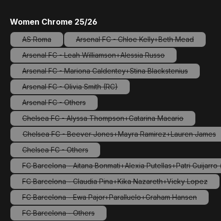
auswählen
Women Chrome 25/26
AS Roma
Arsenal FC - Chloe Kelly+Beth Mead
(Diese Option ist zurzeit nicht verfügbar.)
(Diese Option ist zurzeit nicht
Arsenal FC - Leah Williamson+Alessia Russo
(Diese Option ist zurzeit nicht verfügbar.)
Arsenal FC - Mariona Caldentey+Stina Blackstenius
(Diese Option ist zurzeit nicht verfügbar
Arsenal FC - Olivia Smith (RC)
(Diese Option ist zurzeit nicht verfügbar.)
Arsenal FC - Others
(Diese Option ist zurzeit nicht verfügbar.)
Chelsea FC - Alyssa Thompson+Catarina Macario
(Diese Option ist zurzeit nicht verfügbar.
Chelsea FC - Beever-Jones+Mayra Ramirez+Lauren James
(Diese Option ist zurzeit nicht verf
Chelsea FC - Others
(Diese Option ist zurzeit nicht verfügbar.)
FC Barcelona - Aitana Bonmati+Alexia Putellas+Patri Guijarro 
(Diese Option ist zu
FC Barcelona - Claudia Pina+Kika Nazareth+Vicky Lopez
(Diese Option ist zurzeit nicht verfüg
FC Barcelona - Ewa Pajor+Paralluelo+Graham Hansen
(Diese Option ist zurzeit nicht verfügba
FC Barcelona - Others
(Diese Option ist zurzeit nicht verfügbar.)