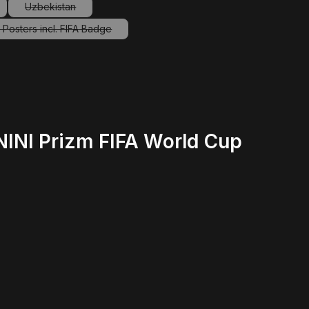
Uzbekistan
Option ist zurzeit nicht verfügbar.)
(Diese Option ist zurzeit nicht verfügbar.)
Posters incl. FIFA Badge
(Diese Option ist zurzeit nicht verfügbar.)
NINI Prizm FIFA World Cup