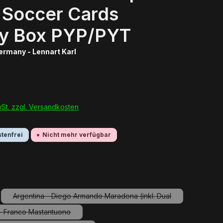
 Soccer Cards
y Box PYP/PYT
ermany - Lennart Karl
wSt. zzgl. Versandkosten
tenfrei
Nicht mehr verfügbar
uswählen
Argentina - Diego Armando Maradona (inkl. Dual
ption ist zurzeit nicht verfügbar.)
(Diese Option ist zurzeit nicht verfügbar.)
 - Franco Mastantuono
(Diese Option ist zurzeit nicht verfügbar.)