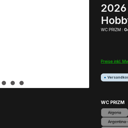
2026
Hobb
WC PRIZM :
G
Preise inkl. M
Versandkos
a
WC PRIZM
Algeria
(Diese O
Argentina