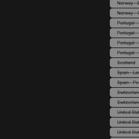
Norway - E
Norway - 
Portugal 
Portugal -
Portugal 
Portugal -
Scotland
(Diese 
Spain - La
Spain - Pe
(Die
Switzerla
Switzerlan
United Stat
United Sta
United Sta