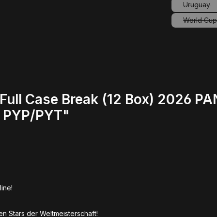
Uruguay
(Diese 
World Cup 
ull Case Break (12 Box) 2026 PA
x PYP/PYT"
line!
en Stars der Weltmeisterschaft!