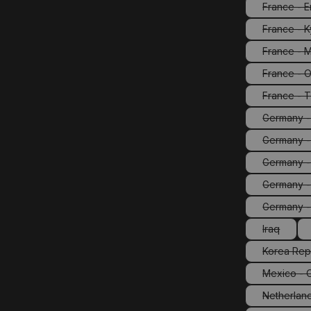
France - E
France - 
France - M
France - O
(Di
France - T
Germany - 
Germany -
Germany -
Germany -
(D
Germany 
Iraq
(Diese Opt
Korea Rep
(Di
Mexico - 
(Di
Netherland