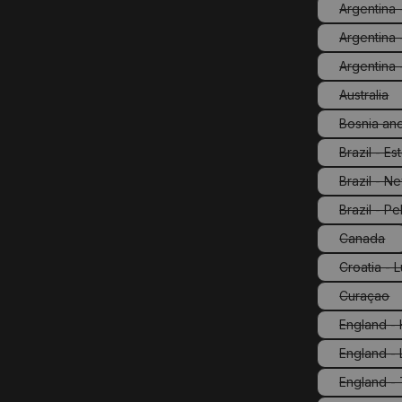
Argentina -
Argentina 
Argentina 
Australia
(Diese 
Bosnia an
Brazil - E
(Di
Brazil - N
(Di
Brazil - Pe
(Dies
Canada
(Diese O
Croatia - 
Curaçao
(Diese 
England -
England -
England -