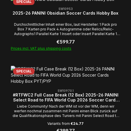
SPECIAL
das euer Spot im Break leer ausgeht! Sollte es dazu kommen,
dass auf einer Karte mehrere Spieler abgebildet sind, welche
SW10953
2025-26 PANINI Obsidian Soccer Cards Hobby Box
nicht zu eindeutig einem Spot zuzuordnen sind, wird die Karte
via DuckRace/random.org einem der Spots zugewiesen, es sei
denn die betroffenen Parteien können sich untereinander
Durchschnittlicher Inhalt einer Box, laut Hersteller: 1 Pack pro
einigen! Wir wünschen euch viel Erfolg im Break und dicke
Box 7 Karten pro Pack 4 Autogramme oder Relics/Relic-
Hits! Euer Team von Cobracards
Autographs1 Parallel Karte 1 Insert oder Insert Parallel Karte 1
Base Karte
Regular price:
€599.77
Prices incl. VAT plus shipping costs
SPECIAL
SW10970.1
#RTFWC2 Full Case Break (12 Box) 2025-26 PANINI
Select Road to FIFA World Cup 2026 Soccer Cards
Hobby Box PYT/PYP
Liebe Community! Nach der WM ist vor der WM, denn wir
werfen nochmal zusammen mit Panini einen Blick zurück auf
die Qualifikationsphase des Tuniers mit Panini Select Road to
Fifa World Cup!Wir öffnen in diesem Break ein komplettes
Variants from
€24.77
Case, dass heißt 12 Boxen des brandneuen Produkts mit allen
Casehits rund um Stained Glass, Artistic Impressions und vielen
Regular price:
€399.77