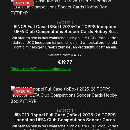
SPECIAL
SW10974.5
#INC9 Full Case (8Box) 2025-26 TOPPS Inception
UEFA Club Competitions Soccer Cards Hobby Box
PYT/PYP
Wir starten rein in das wahrscheinlich geilste UCC-Produkt des
Jahres! UCC Inception ist endlich da und wir eskalieren direkt
richtig mit einigen Breaks zum neuen Produkt!Wir öffnen ein
komplettes Case! Das heißt 8 Boxen, mindestens 8
Variants from
€4.77
Autogramme und viele wunderschöne Nummerierte in der
gewohnt geilen Inception Optik! Der Break wird geöffnet
Regular price:
€19.77
sobald alle Spots des Breaks ausverkauft sind! (frühestens am
Prices incl. VAT plus shipping costs
30.07.26)Breakspots sind von Umtausch und Stornierung nach
Start des Breaks ausgeschlossen! Es kann sein das euer Spot
leer aus geht! Sollte es dazu kommen, dass eine Karte mehrere
Spieler abbildet welche in unterschiedlichen Spots sind, so
wird die Karte am Ende des Breaks einem der Spots zugelost!
SPECIAL
Dies geschieht via Duck Race/random.org außer die
Betroffenen können sich untereinander einigen! Wir wünschen
euch viel Erfolg im Break! Euer Team von Cobracards
SW10977.5
#INC10 Doppel Full Case (16Box) 2025-26 TOPPS
Inception UEFA Club Competitions Soccer Cards
Hobby Box PYT/PYP
Wir starten rein in das wahrscheinlich geilste UCC-Produkt des