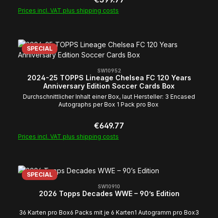
vielen weiteren geilen Karten! Uns erwarten pro Box im
Prices incl. VAT plus shipping costs
Durchschnitt 3 Autogramme oder Relics und 5 Nummerierte
Parallels! Der Break wird geöffnet sobald alle Spots
ausverkauft sind! Breakspots sind nach Start des Breaks von
Stornierung und Umtausch ausgeschlossen! Sollte es dazu
kommen, dass auf einer Karte mehrere Spieler abgebildet sind,
SPECIAL
welche nicht zu eindeutig einem Spot zuzuordnen sind, wird
die Karte via DuckRace/random.org einem der Spots
zugewiesen, es sei denn die betroffenen Parteien können sich
SW10952
untereinander einigen! Wir wünschen euch viel Erfolg im Break
2024-25 TOPPS Lineage Chelsea FC 120 Years
und dicke Hits! Euer Team von Cobracards
Anniversary Edition Soccer Cards Box
Durchschnittlicher Inhalt einer Box, laut Hersteller: 3 Encased
Autographs per Box 1 Pack pro Box
Regular price:
€649.77
Prices incl. VAT plus shipping costs
SPECIAL
SW10910
2026 Topps Decades WWE – 90’s Edition
36 Karten pro Box6 Packs mit je 6 Karten1 Autogramm pro Box3