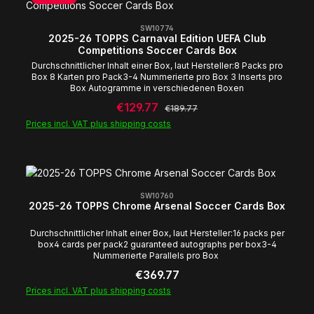
SW10774
2025-26 TOPPS Carnaval Edition UEFA Club
Competitions Soccer Cards Box
Durchschnittlicher Inhalt einer Box, laut Hersteller:8 Packs pro
Box 8 Karten pro Pack3-4 Nummerierte pro Box 3 Inserts pro
Box Autogramme in verschiedenen Boxen
Sale price:
€129.77
Regular price:
€189.77
Prices incl. VAT plus shipping costs
SW10760
2025-26 TOPPS Chrome Arsenal Soccer Cards Box
Durchschnittlicher Inhalt einer Box, laut Hersteller:16 packs per
box4 cards per pack2 guaranteed autographs per box3-4
Nummerierte Parallels pro Box
Regular price:
€369.77
Prices incl. VAT plus shipping costs