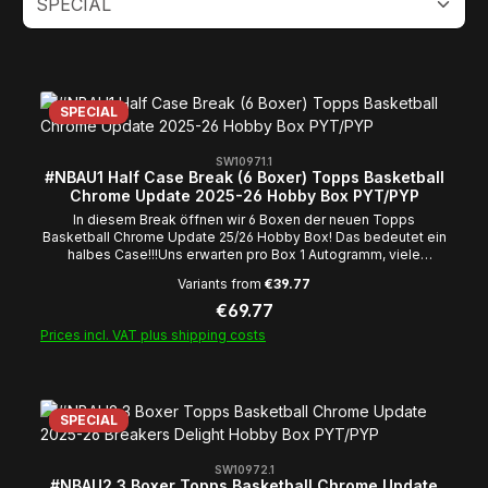
SPECIAL
SW10971.1
#NBAU1 Half Case Break (6 Boxer) Topps Basketball
Chrome Update 2025-26 Hobby Box PYT/PYP
In diesem Break öffnen wir 6 Boxen der neuen Topps
Basketball Chrome Update 25/26 Hobby Box! Das bedeutet ein
halbes Case!!!Uns erwarten pro Box 1 Autogramm, viele
Nummerierte und geile Inserts! Durchschnittlicher Inhalt einer
Variants from
€39.77
Hobby Box, laut Hersteller: 20 Pack pro Box 4 Karten pro Pack 1
Autogramme pro Box Es kann passieren das ihr im Break ohne
Regular price:
€69.77
Karte ausgeht! Breakspots sind nach Beginn des Breaks von
Prices incl. VAT plus shipping costs
Rückgabe oder Umtausch ausgeschlossen! Sollte eine Karte
nicht eindeutig einem Spot zugeordnet werden können, so wird
die Karte via Duck Race/random.org einem der betroffenen
Spots zugelost, es sei denn die Beteiligten Parteien können
sich untereinander einigen! Wir wünschen euch viel Erflog im
SPECIAL
BreakEuer Team von Cobracards
SW10972.1
#NBAU2 3 Boxer Topps Basketball Chrome Update