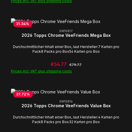
Prices incl. VAT plus shipping costs
31.34
%
SW10817
2026 Topps Chrome VeeFriends Mega Box
Durchschnittlicher Inhalt einer Box, laut Hersteller:7 Karten pro
Pack8 Packs pro Box56 Karten pro Box
Sale price:
€54.77
Regular price:
€79.77
Prices incl. VAT plus shipping costs
37.72
%
SW10816
2026 Topps Chrome VeeFriends Value Box
Durchschnittlicher Inhalt einer Box, laut Hersteller:4 Karten pro
Pack8 Packs pro Box32 Karten pro Box