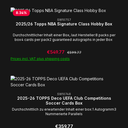
8.34
%
SW10757
2025/26 Topps NBA Signature Class Hobby Box
Durchschnittlicher Inhalt einer Box, laut Hersteller:8 packs per
box4 cards per pack2 guaranteed autographs in jeder Box
Sale price:
€549.77
Regular price:
€599.77
Prices incl. VAT plus shipping costs
SW10748
2025-26 TOPPS Deco UEFA Club Competitions
Soccer Cards Box
Durchschnittlich zu erwartender Inhalt einer box:1 Autogramm3
Nummerierte Parallels
Regular price:
€359.77