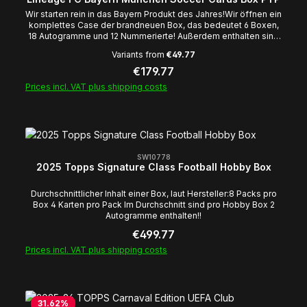
Wir starten rein in das Bayern Produkt des Jahres!Wir öffnen ein
komplettes Case der brandneuen Box, das bedeutet 6 Boxen,
18 Autogramme und 12 Nummerierte! Außerdem enthalten sind
geile Dual und Triple Autogramme der besten Bayern Spieler
Variants from
€49.77
aller Zeiten! Je nach Breakspot kann es passieren, dass euer
Spot leer ausgeht! Sollte es dazu kommen, dass ein
Regular price:
€179.77
Dual/Triple oder Quadautogramm nicht eindeutig einem Spot
Prices incl. VAT plus shipping costs
zugewiesen werden kann, so wird dieses via
Entenrennen/random.org einem Spot zugegewiesen, es sei
denn, das alle Betroffenen Parteien sich anderweitig
untereinander einigen können! Schanppt euch euren Spot und
rein in die Breaks! Wir wünschen euch dicke Hits! Euer Team
von Cobracards Durchschnittlicher Inhalt einer Box, laut
Hersteller:3 Encased Autographs per Box 1 Pack per Box 10
SW10778
2025 Topps Signature Class Football Hobby Box
Karten pro Pack (2-3 Nummerierte pro Pack)1 Mia san Mia Insert
Durchschnittlicher Inhalt einer Box, laut Hersteller:8 Packs pro
Box 4 Karten pro Pack Im Durchschnitt sind pro Hobby Box 2
Autogramme enthalten!!
Regular price:
€499.77
Prices incl. VAT plus shipping costs
31.62
%