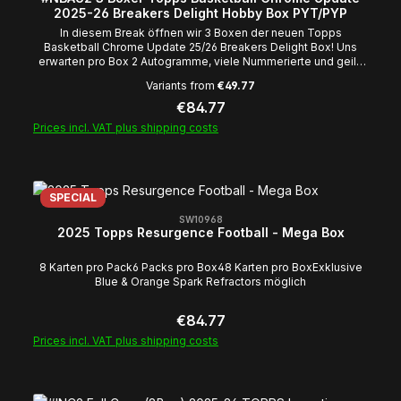
2025-26 Breakers Delight Hobby Box PYT/PYP
In diesem Break öffnen wir 3 Boxen der neuen Topps
Basketball Chrome Update 25/26 Breakers Delight Box! Uns
erwarten pro Box 2 Autogramme, viele Nummerierte und geile
Inserts! Durchschnittlicher Inhalt einer Breakers Delight, laut
Variants from
€49.77
Hersteller:1 Pack pro Box12 Karten pro Pack 2 Autogramme pro
BoxEs kann passieren das ihr im Break ohne Karte
Regular price:
€84.77
ausgeht! Breakspots sind nach Beginn des Breaks von
Prices incl. VAT plus shipping costs
Rückgabe oder Umtausch ausgeschlossen! Sollte eine Karte
nicht eindeutig einem SPot zugeordnet werden können, so wird
die Karte via Duck Race/random.org einem der betroffenen
Spots zugelost, es sei denn die Beteiligten Parteien können
sich untereinander einigen! Wir wünschen euch viel Erflog im
SPECIAL
BreakEuer Team von Cobracards
SW10968
2025 Topps Resurgence Football - Mega Box
8 Karten pro Pack6 Packs pro Box48 Karten pro BoxExklusive
Blue & Orange Spark Refractors möglich
Regular price:
€84.77
Prices incl. VAT plus shipping costs