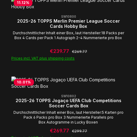
11.12
%
SW10800
2025-26 TOPPS Merlin Premier League Soccer
Cards Hobby Box
Durchschnittlicher Inhalt einer Box, laut Hersteller:18 Packs per
Box 4 Cards per Pack 1 Autograph 2-4 Nummerierte pro Box
Sale price:
€239.77
Regular price:
€269.77
Prices incl. VAT plus shipping costs
10.01
%
SW10802
2025-26 TOPPS Jogaço UEFA Club Competitions
Soccer Cards Box
Durchschnittlicher Inhalt einer Box, laut Hersteller:5 Karten pro
Pack 6 Packs pro Box 3 Nummerierte Parallels pro
Box Autogramme in Lucky Boxen
Sale price:
€269.77
Regular price:
€299.77